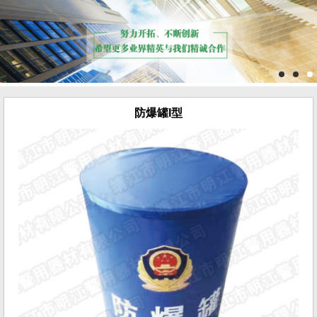
防爆罐I型